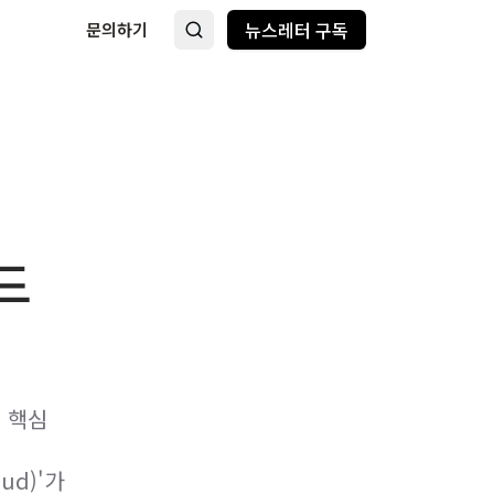
뉴스레터 구독
문의하기
드
의 핵심
ud)'가