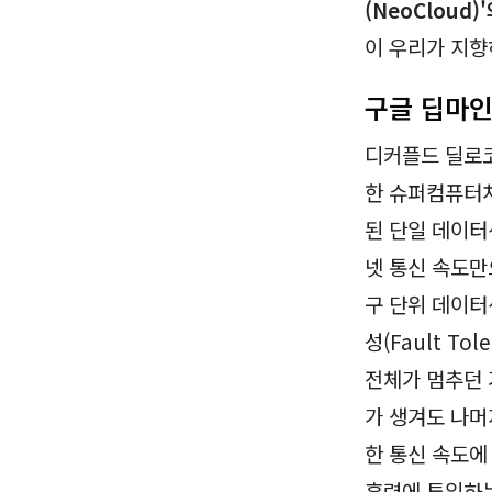
(NeoCloud
이 우리가 지향
구글 딥마인드
디커플드 딜로코
한 슈퍼컴퓨터처
된 단일 데이터
넷 통신 속도만
구 단위 데이터센
성(Fault T
전체가 멈추던 
가 생겨도 나머
한 통신 속도에
훈련에 투입하는