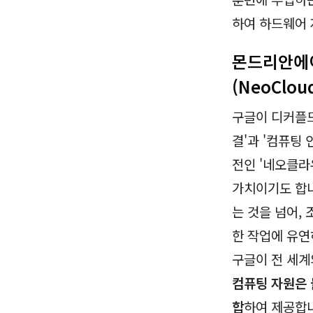
하여 하드웨어 
몬드리안에이아
(NeoClo
구글이 디커플드
결'과 '컴퓨팅
전인 '네오클라
가치이기도 합
는 것을 넘어,
한 작업에 유연
구글이 전 세계
컴퓨팅 자원은 
합
하여 제공합니