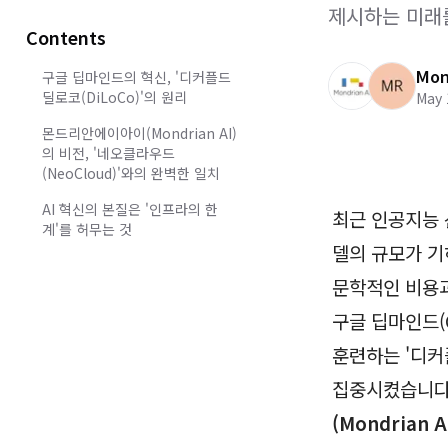
제시하는 미래
Contents
Mon
구글 딥마인드의 혁신, '디커플드
딜로코(DiLoCo)'의 원리
May 
몬드리안에이아이(Mondrian AI)
의 비전, '네오클라우드
(NeoCloud)'와의 완벽한 일치
AI 혁신의 본질은 '인프라의 한
최근 인공지능 
계'를 허무는 것
델의 규모가 기
문학적인 비용과
구글 딥마인드(G
훈련하는 '디커플
집중시켰습니다.
(Mondrian